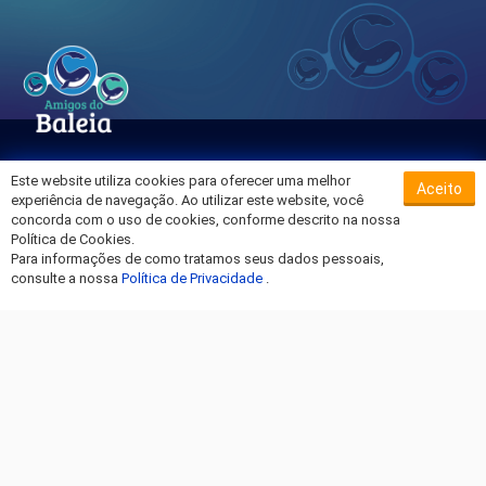
Este website utiliza cookies para oferecer uma melhor
Aceito
Sobre o Hospital da Baleia
experiência de navegação. Ao utilizar este website, você
Termos de Uso
concorda com o uso de cookies, conforme descrito na nossa
Política de Cookies.
Política de Privacidade
Para informações de como tratamos seus dados pessoais,
Entre em Contato
consulte a nossa
Política de Privacidade
.
Fique por dentro!