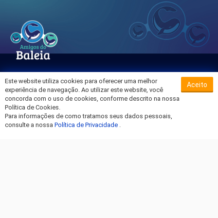
Este website utiliza cookies para oferecer uma melhor
Aceito
Sobre o Hospital da Baleia
experiência de navegação. Ao utilizar este website, você
Termos de Uso
concorda com o uso de cookies, conforme descrito na nossa
Política de Cookies.
Política de Privacidade
Para informações de como tratamos seus dados pessoais,
Entre em Contato
consulte a nossa
Política de Privacidade
.
Fique por dentro!