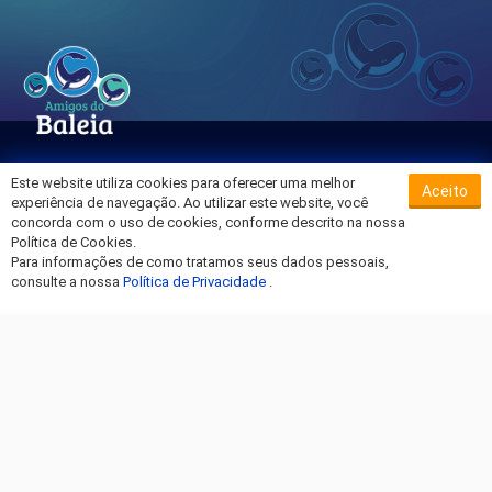
Este website utiliza cookies para oferecer uma melhor
Aceito
Sobre o Hospital da Baleia
experiência de navegação. Ao utilizar este website, você
Termos de Uso
concorda com o uso de cookies, conforme descrito na nossa
Política de Cookies.
Política de Privacidade
Para informações de como tratamos seus dados pessoais,
Entre em Contato
consulte a nossa
Política de Privacidade
.
Fique por dentro!