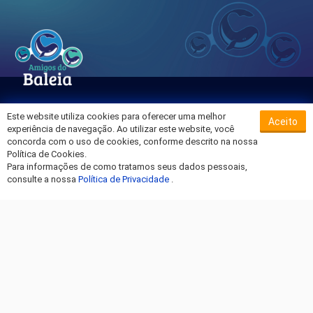
Este website utiliza cookies para oferecer uma melhor
Aceito
Sobre o Hospital da Baleia
experiência de navegação. Ao utilizar este website, você
Termos de Uso
concorda com o uso de cookies, conforme descrito na nossa
Política de Cookies.
Política de Privacidade
Para informações de como tratamos seus dados pessoais,
Entre em Contato
consulte a nossa
Política de Privacidade
.
Fique por dentro!