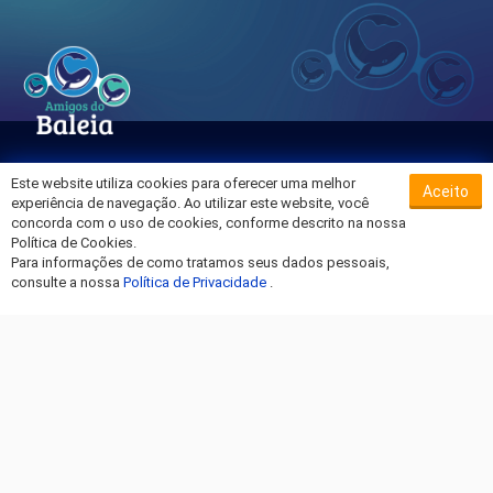
Este website utiliza cookies para oferecer uma melhor
Aceito
Sobre o Hospital da Baleia
experiência de navegação. Ao utilizar este website, você
Termos de Uso
concorda com o uso de cookies, conforme descrito na nossa
Política de Cookies.
Política de Privacidade
Para informações de como tratamos seus dados pessoais,
Entre em Contato
consulte a nossa
Política de Privacidade
.
Fique por dentro!