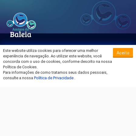
Este website utiliza cookies para oferecer uma melhor
Aceito
Sobre o Hospital da Baleia
experiência de navegação. Ao utilizar este website, você
Termos de Uso
concorda com o uso de cookies, conforme descrito na nossa
Política de Cookies.
Política de Privacidade
Para informações de como tratamos seus dados pessoais,
Entre em Contato
consulte a nossa
Política de Privacidade
.
Fique por dentro!