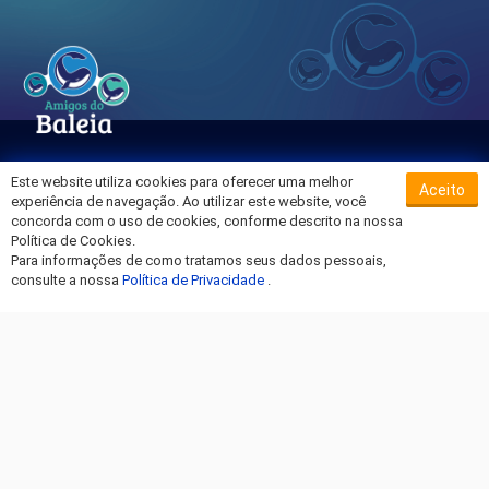
Este website utiliza cookies para oferecer uma melhor
Aceito
Sobre o Hospital da Baleia
experiência de navegação. Ao utilizar este website, você
Termos de Uso
concorda com o uso de cookies, conforme descrito na nossa
Política de Cookies.
Política de Privacidade
Para informações de como tratamos seus dados pessoais,
Entre em Contato
consulte a nossa
Política de Privacidade
.
Fique por dentro!