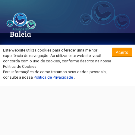
Este website utiliza cookies para oferecer uma melhor
Aceito
Sobre o Hospital da Baleia
experiência de navegação. Ao utilizar este website, você
Termos de Uso
concorda com o uso de cookies, conforme descrito na nossa
Política de Cookies.
Política de Privacidade
Para informações de como tratamos seus dados pessoais,
Entre em Contato
consulte a nossa
Política de Privacidade
.
Fique por dentro!