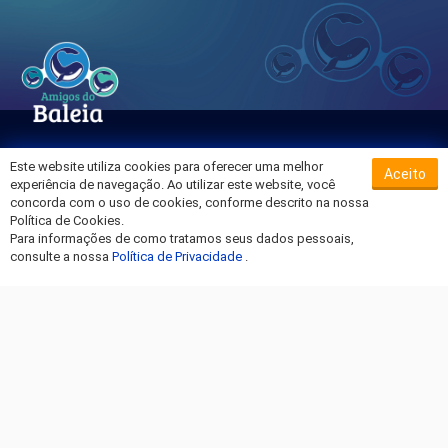
Este website utiliza cookies para oferecer uma melhor
Aceito
Sobre o Hospital da Baleia
experiência de navegação. Ao utilizar este website, você
Termos de Uso
concorda com o uso de cookies, conforme descrito na nossa
Política de Cookies.
Política de Privacidade
Para informações de como tratamos seus dados pessoais,
Entre em Contato
consulte a nossa
Política de Privacidade
.
Fique por dentro!