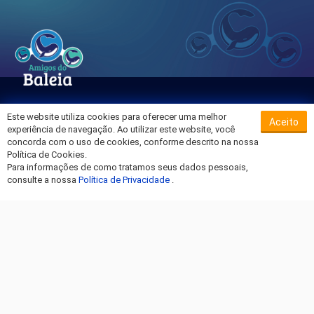
Este website utiliza cookies para oferecer uma melhor
Aceito
Sobre o Hospital da Baleia
experiência de navegação. Ao utilizar este website, você
Termos de Uso
concorda com o uso de cookies, conforme descrito na nossa
Política de Cookies.
Política de Privacidade
Para informações de como tratamos seus dados pessoais,
Entre em Contato
consulte a nossa
Política de Privacidade
.
Fique por dentro!