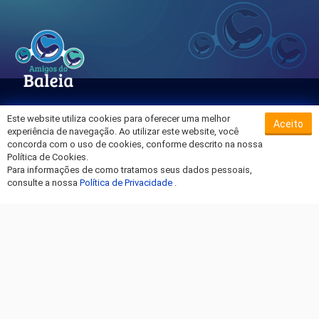
Este website utiliza cookies para oferecer uma melhor
Aceito
Sobre o Hospital da Baleia
experiência de navegação. Ao utilizar este website, você
Termos de Uso
concorda com o uso de cookies, conforme descrito na nossa
Política de Cookies.
Política de Privacidade
Para informações de como tratamos seus dados pessoais,
Entre em Contato
consulte a nossa
Política de Privacidade
.
Fique por dentro!