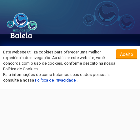
Este website utiliza cookies para oferecer uma melhor
Aceito
Sobre o Hospital da Baleia
experiência de navegação. Ao utilizar este website, você
Termos de Uso
concorda com o uso de cookies, conforme descrito na nossa
Política de Cookies.
Política de Privacidade
Para informações de como tratamos seus dados pessoais,
Entre em Contato
consulte a nossa
Política de Privacidade
.
Fique por dentro!