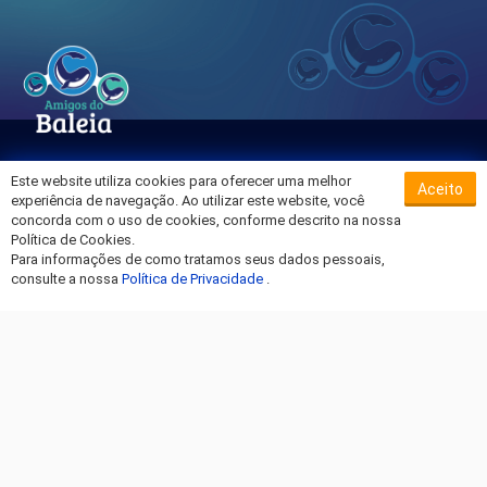
Este website utiliza cookies para oferecer uma melhor
Aceito
Sobre o Hospital da Baleia
experiência de navegação. Ao utilizar este website, você
Termos de Uso
concorda com o uso de cookies, conforme descrito na nossa
Política de Cookies.
Política de Privacidade
Para informações de como tratamos seus dados pessoais,
Entre em Contato
consulte a nossa
Política de Privacidade
.
Fique por dentro!