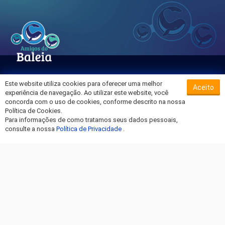
Este website utiliza cookies para oferecer uma melhor
Aceito
Sobre o Hospital da Baleia
experiência de navegação. Ao utilizar este website, você
Termos de Uso
concorda com o uso de cookies, conforme descrito na nossa
Política de Cookies.
Política de Privacidade
Para informações de como tratamos seus dados pessoais,
Entre em Contato
consulte a nossa
Política de Privacidade
.
Fique por dentro!