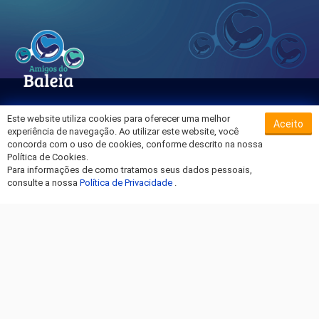
Este website utiliza cookies para oferecer uma melhor
Aceito
Sobre o Hospital da Baleia
experiência de navegação. Ao utilizar este website, você
Termos de Uso
concorda com o uso de cookies, conforme descrito na nossa
Política de Cookies.
Política de Privacidade
Para informações de como tratamos seus dados pessoais,
Entre em Contato
consulte a nossa
Política de Privacidade
.
Fique por dentro!