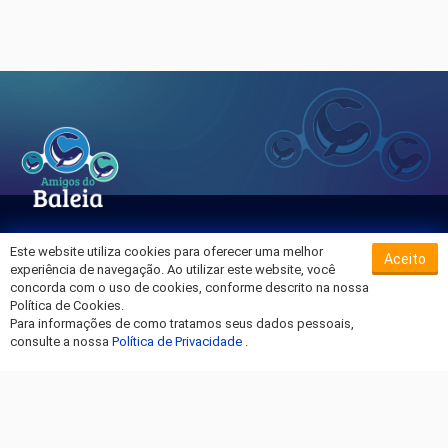
Este website utiliza cookies para oferecer uma melhor
Aceito
Sobre o Hospital da Baleia
experiência de navegação. Ao utilizar este website, você
Termos de Uso
concorda com o uso de cookies, conforme descrito na nossa
Política de Cookies.
Política de Privacidade
Para informações de como tratamos seus dados pessoais,
Entre em Contato
consulte a nossa
Política de Privacidade
.
Fique por dentro!