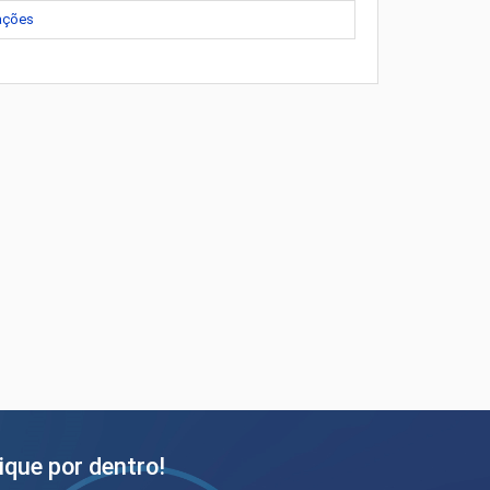
mações
ique por dentro!