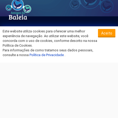
Este website utiliza cookies para oferecer uma melhor
Aceito
Sobre o Hospital da Baleia
experiência de navegação. Ao utilizar este website, você
Termos de Uso
concorda com o uso de cookies, conforme descrito na nossa
Política de Cookies.
Política de Privacidade
Para informações de como tratamos seus dados pessoais,
Entre em Contato
consulte a nossa
Política de Privacidade
.
Fique por dentro!
Amigos do Baleia © 2026 - Todos os Direitos Reservados