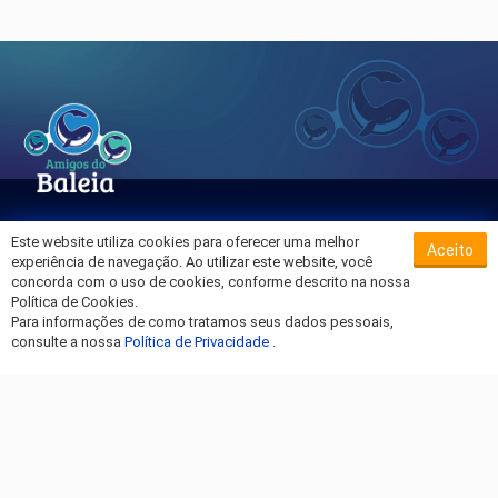
Este website utiliza cookies para oferecer uma melhor
Aceito
Sobre o Hospital da Baleia
experiência de navegação. Ao utilizar este website, você
Termos de Uso
concorda com o uso de cookies, conforme descrito na nossa
Política de Cookies.
Política de Privacidade
Para informações de como tratamos seus dados pessoais,
Entre em Contato
consulte a nossa
Política de Privacidade
.
Fique por dentro!