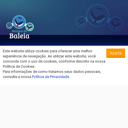
Este website utiliza cookies para oferecer uma melhor
Aceito
Sobre o Hospital da Baleia
experiência de navegação. Ao utilizar este website, você
Termos de Uso
concorda com o uso de cookies, conforme descrito na nossa
Política de Cookies.
Política de Privacidade
Para informações de como tratamos seus dados pessoais,
Entre em Contato
consulte a nossa
Política de Privacidade
.
Fique por dentro!