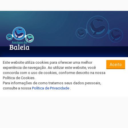
Este website utiliza cookies para oferecer uma melhor
Aceito
Sobre o Hospital da Baleia
experiência de navegação. Ao utilizar este website, você
Termos de Uso
concorda com o uso de cookies, conforme descrito na nossa
Política de Cookies.
Política de Privacidade
Para informações de como tratamos seus dados pessoais,
Entre em Contato
consulte a nossa
Política de Privacidade
.
Fique por dentro!