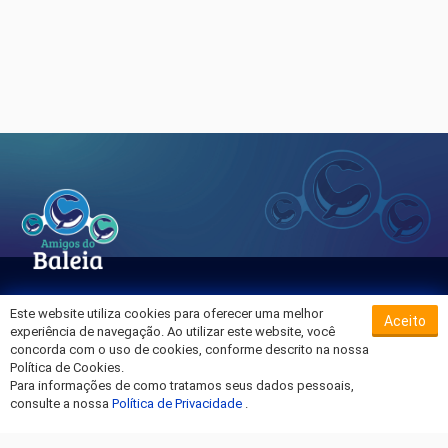
Este website utiliza cookies para oferecer uma melhor
Aceito
Sobre o Hospital da Baleia
experiência de navegação. Ao utilizar este website, você
Termos de Uso
concorda com o uso de cookies, conforme descrito na nossa
Política de Cookies.
Política de Privacidade
Para informações de como tratamos seus dados pessoais,
Entre em Contato
consulte a nossa
Política de Privacidade
.