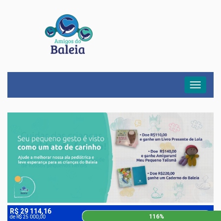
Menu
R$ 29 114,16
116%
de R$ 25 000,00