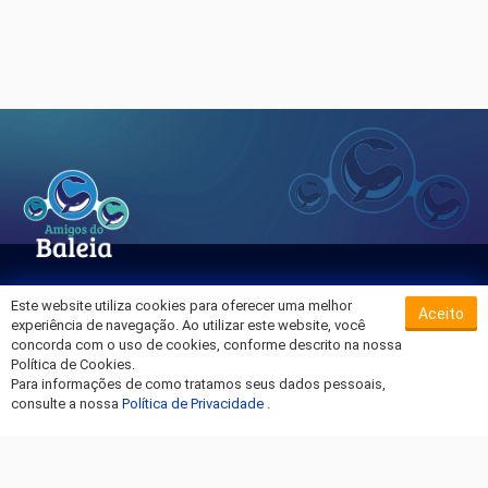
Este website utiliza cookies para oferecer uma melhor
Aceito
Sobre o Hospital da Baleia
experiência de navegação. Ao utilizar este website, você
Termos de Uso
concorda com o uso de cookies, conforme descrito na nossa
Política de Cookies.
Política de Privacidade
Para informações de como tratamos seus dados pessoais,
Entre em Contato
consulte a nossa
Política de Privacidade
.