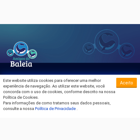
Este website utiliza cookies para oferecer uma melhor
Aceito
Sobre o Hospital da Baleia
experiência de navegação. Ao utilizar este website, você
Termos de Uso
concorda com o uso de cookies, conforme descrito na nossa
Política de Cookies.
Política de Privacidade
Para informações de como tratamos seus dados pessoais,
Entre em Contato
consulte a nossa
Política de Privacidade
.
Fique por dentro!