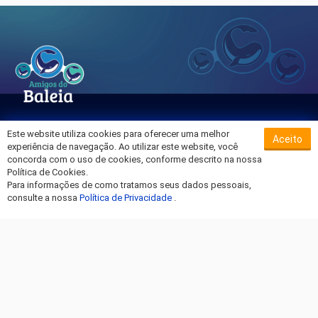
Este website utiliza cookies para oferecer uma melhor
Aceito
Sobre o Hospital da Baleia
experiência de navegação. Ao utilizar este website, você
Termos de Uso
concorda com o uso de cookies, conforme descrito na nossa
Política de Cookies.
Política de Privacidade
Para informações de como tratamos seus dados pessoais,
Entre em Contato
consulte a nossa
Política de Privacidade
.
Fique por dentro!