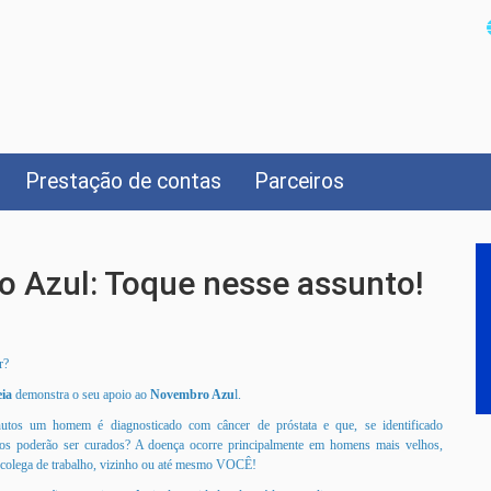
Prestação de contas
Parceiros
 Azul: Toque nesse assunto!
r?
eia
demonstra o seu apoio ao
Novembro Azu
l.
utos um homem é diagnosticado com câncer de próstata e que, se identificado
os poderão ser curados?
A doença ocorre principalmente em homens mais velhos,
 colega de trabalho, vizinho ou até mesmo VOCÊ!