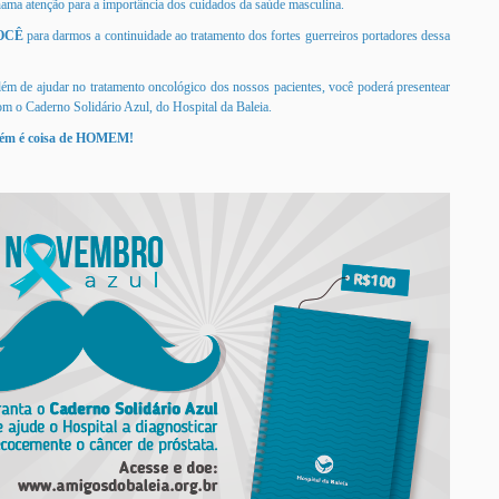
ama atenção para a importância dos cuidados da saúde masculina.
OCÊ
para darmos a continuidade ao tratamento dos fortes guerreiros portadores dessa
m de ajudar no tratamento oncológico dos nossos pacientes, você poderá presentear
m o Caderno Solidário Azul, do Hospital da Baleia.
mbém é coisa de HOMEM!