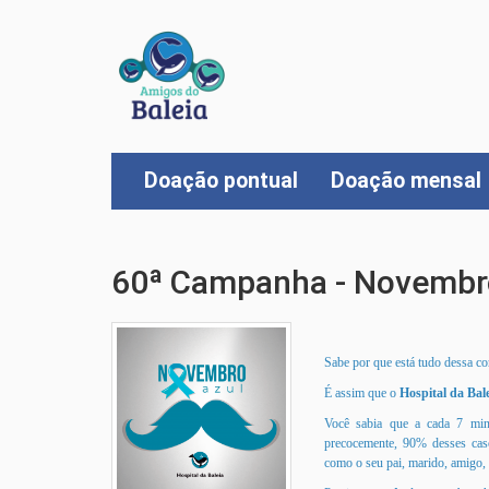
Doação pontual
Doação mensal
60ª Campanha - Novembro
Sabe por que está tudo dessa co
É assim que o
Hospital da Bal
Você sabia que a cada 7 min
precocemente, 90% desses cas
como o seu pai, marido, amigo,