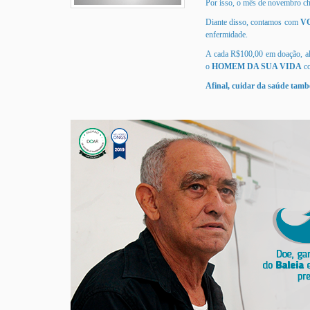
Por isso, o mês de novembro ch
Diante disso, contamos com
V
enfermidade.
A cada R$100,00 em doação, alé
o
HOMEM DA SUA VIDA
co
Afinal, cuidar da saúde ta