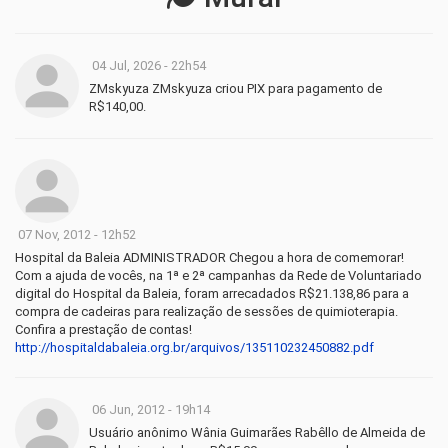
04 Jul, 2026 - 22h54
ZMskyuza ZMskyuza criou PIX para pagamento de
R$140,00.
07 Nov, 2012 - 12h52
Hospital da Baleia ADMINISTRADOR Chegou a hora de comemorar!
Com a ajuda de vocês, na 1ª e 2ª campanhas da Rede de Voluntariado
digital do Hospital da Baleia, foram arrecadados R$21.138,86 para a
compra de cadeiras para realização de sessões de quimioterapia.
Confira a prestação de contas!
http://hospitaldabaleia.org.br/arquivos/135110232450882.pdf
06 Jun, 2012 - 19h14
Usuário anônimo Wânia Guimarães Rabêllo de Almeida de