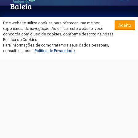
Este website utiliza cookies para oferecer uma melhor
Aceito
Sobre o Hospital da Baleia
experiência de navegação. Ao utilizar este website, você
Termos de Uso
concorda com o uso de cookies, conforme descrito na nossa
Política de Cookies.
Política de Privacidade
Para informações de como tratamos seus dados pessoais,
Entre em Contato
consulte a nossa
Política de Privacidade
.
Fique por dentro!
Amigos do Baleia © 2026 - Todos os Direitos Reservados