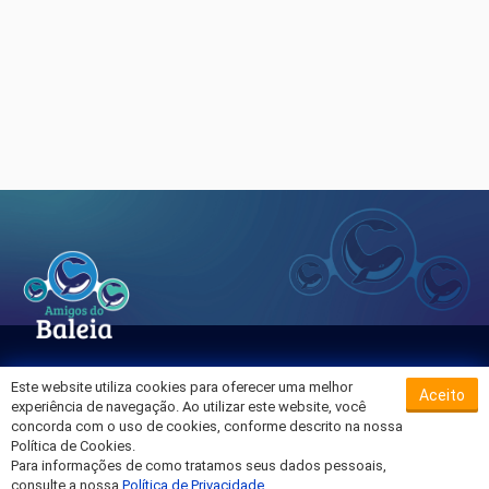
Este website utiliza cookies para oferecer uma melhor
Aceito
Sobre o Hospital da Baleia
experiência de navegação. Ao utilizar este website, você
Termos de Uso
concorda com o uso de cookies, conforme descrito na nossa
Política de Cookies.
Política de Privacidade
Para informações de como tratamos seus dados pessoais,
Entre em Contato
consulte a nossa
Política de Privacidade
.