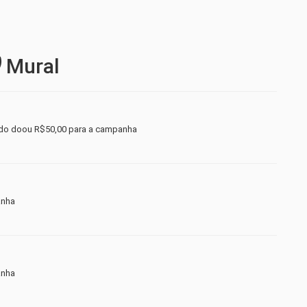
Mural
do doou R$50,00 para a campanha
anha
anha