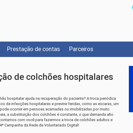
Prestação de contas
Parceiros
ção de colchões hospitalares
hão hospitalar ajuda na recuperação do paciente? A troca periódica
sco de infecções hospitalares e previne feridas, como as escaras, um
e pode ocorrer em pessoas acamadas ou imobilizadas por muito
eia, a substituição dos colchões é constante, o que demanda alto
 contamos com você para fazermos a troca de colchões adultos e
 24ª Campanha da Rede de Voluntariado Digital!