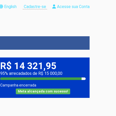
English
Cadastre-se
Acesse sua Conta
R$ 14 321,95
95% arrecadados de R$ 15 000,00
Campanha encerrada
Meta alcançada com sucesso!