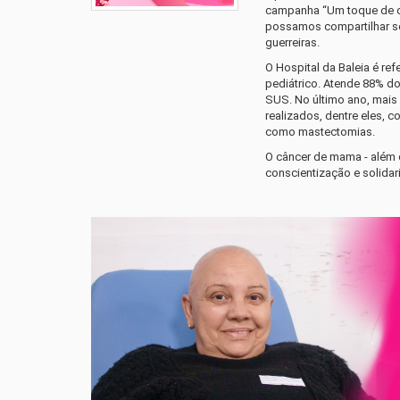
campanha “Um toque de cu
possamos compartilhar so
guerreiras.
O Hospital da Baleia é re
pediátrico. Atende 88% d
SUS. No último ano, mais
realizados, dentre eles, c
como mastectomias.
O câncer de mama - além 
conscientização e solid