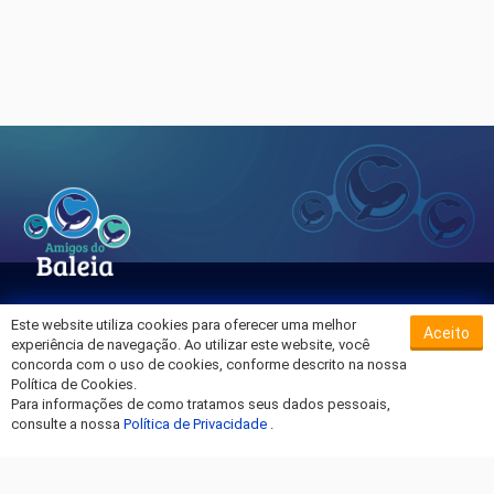
Este website utiliza cookies para oferecer uma melhor
Aceito
Sobre o Hospital da Baleia
experiência de navegação. Ao utilizar este website, você
Termos de Uso
concorda com o uso de cookies, conforme descrito na nossa
Política de Cookies.
Política de Privacidade
Para informações de como tratamos seus dados pessoais,
Entre em Contato
consulte a nossa
Política de Privacidade
.