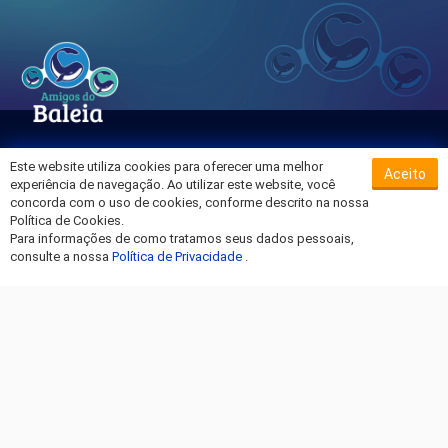
Este website utiliza cookies para oferecer uma melhor
Aceito
Sobre o Hospital da Baleia
experiência de navegação. Ao utilizar este website, você
Termos de Uso
concorda com o uso de cookies, conforme descrito na nossa
Política de Cookies.
Política de Privacidade
Para informações de como tratamos seus dados pessoais,
Entre em Contato
consulte a nossa
Política de Privacidade
.
Fique por dentro!