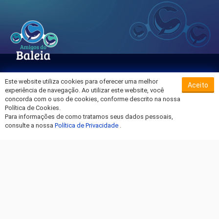
Este website utiliza cookies para oferecer uma melhor
Aceito
Sobre o Hospital da Baleia
experiência de navegação. Ao utilizar este website, você
Termos de Uso
concorda com o uso de cookies, conforme descrito na nossa
Política de Cookies.
Política de Privacidade
Para informações de como tratamos seus dados pessoais,
Entre em Contato
consulte a nossa
Política de Privacidade
.
Fique por dentro!