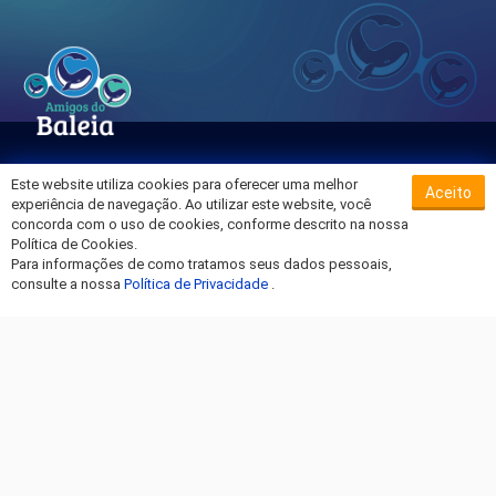
Este website utiliza cookies para oferecer uma melhor
Aceito
Sobre o Hospital da Baleia
experiência de navegação. Ao utilizar este website, você
Termos de Uso
concorda com o uso de cookies, conforme descrito na nossa
Política de Cookies.
Política de Privacidade
Para informações de como tratamos seus dados pessoais,
Entre em Contato
consulte a nossa
Política de Privacidade
.
Fique por dentro!