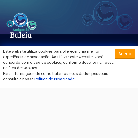
Este website utiliza cookies para oferecer uma melhor
Aceito
Sobre o Hospital da Baleia
experiência de navegação. Ao utilizar este website, você
Termos de Uso
concorda com o uso de cookies, conforme descrito na nossa
Política de Cookies.
Política de Privacidade
Para informações de como tratamos seus dados pessoais,
Entre em Contato
consulte a nossa
Política de Privacidade
.
Fique por dentro!