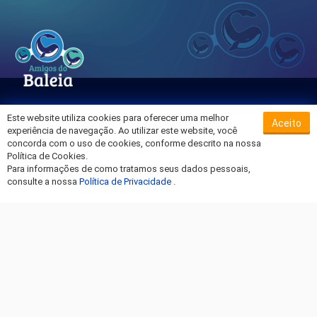
Este website utiliza cookies para oferecer uma melhor
Aceito
Sobre o Hospital da Baleia
experiência de navegação. Ao utilizar este website, você
Termos de Uso
concorda com o uso de cookies, conforme descrito na nossa
Política de Cookies.
Política de Privacidade
Para informações de como tratamos seus dados pessoais,
Entre em Contato
consulte a nossa
Política de Privacidade
.
Fique por dentro!