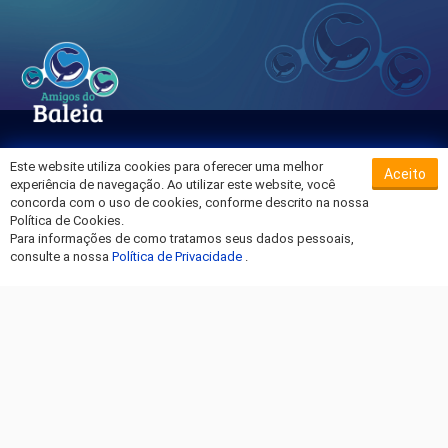
Este website utiliza cookies para oferecer uma melhor
Aceito
Sobre o Hospital da Baleia
experiência de navegação. Ao utilizar este website, você
Termos de Uso
concorda com o uso de cookies, conforme descrito na nossa
Política de Cookies.
Política de Privacidade
Para informações de como tratamos seus dados pessoais,
Entre em Contato
consulte a nossa
Política de Privacidade
.
Fique por dentro!