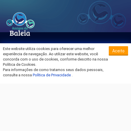
Este website utiliza cookies para oferecer uma melhor
Aceito
Sobre o Hospital da Baleia
experiência de navegação. Ao utilizar este website, você
Termos de Uso
concorda com o uso de cookies, conforme descrito na nossa
Política de Cookies.
Política de Privacidade
Para informações de como tratamos seus dados pessoais,
Entre em Contato
consulte a nossa
Política de Privacidade
.
Fique por dentro!