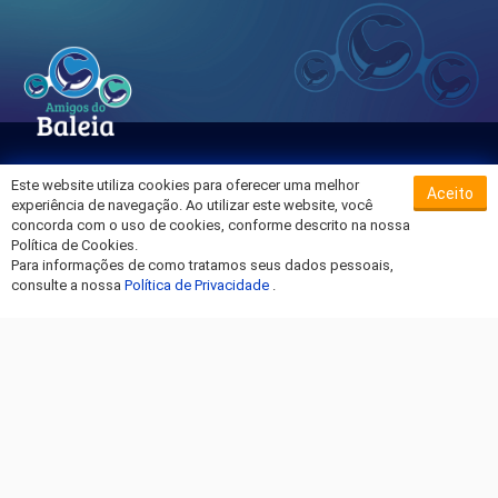
Este website utiliza cookies para oferecer uma melhor
Aceito
Sobre o Hospital da Baleia
experiência de navegação. Ao utilizar este website, você
Termos de Uso
concorda com o uso de cookies, conforme descrito na nossa
Política de Cookies.
Política de Privacidade
Para informações de como tratamos seus dados pessoais,
Entre em Contato
consulte a nossa
Política de Privacidade
.
Fique por dentro!