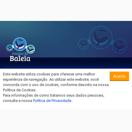
Este website utiliza cookies para oferecer uma melhor
Aceito
Sobre o Hospital da Baleia
experiência de navegação. Ao utilizar este website, você
Termos de Uso
concorda com o uso de cookies, conforme descrito na nossa
Política de Cookies.
Política de Privacidade
Para informações de como tratamos seus dados pessoais,
Entre em Contato
consulte a nossa
Política de Privacidade
.
Fique por dentro!