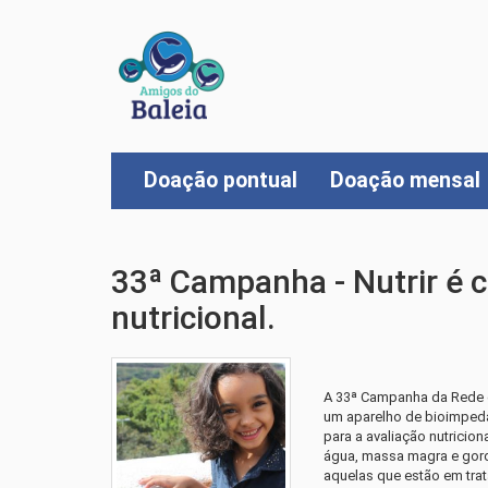
Doação pontual
Doação mensal
33ª Campanha - Nutrir é c
nutricional.
A 33ª Campanha da Rede d
um aparelho de bioimpedâ
para a avaliação nutricio
água, massa magra e gordu
aquelas que estão em tra