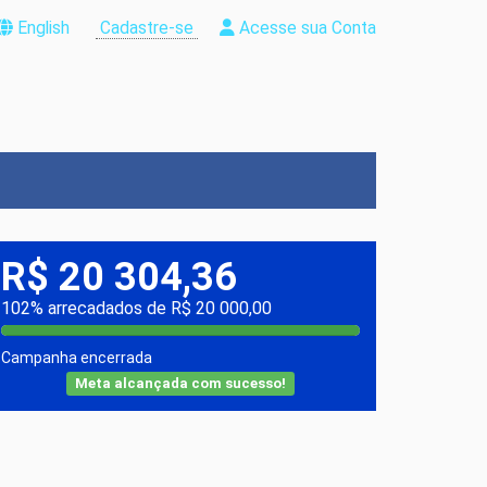
English
Cadastre-se
Acesse sua Conta
R$ 20 304,36
102% arrecadados de R$ 20 000,00
Campanha encerrada
Meta alcançada com sucesso!