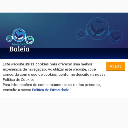
Este website utiliza cookies para oferecer uma melhor
Aceito
Sobre o Hospital da Baleia
experiência de navegação. Ao utilizar este website, você
Termos de Uso
concorda com o uso de cookies, conforme descrito na nossa
Política de Cookies.
Política de Privacidade
Para informações de como tratamos seus dados pessoais,
Entre em Contato
consulte a nossa
Política de Privacidade
.
Fique por dentro!