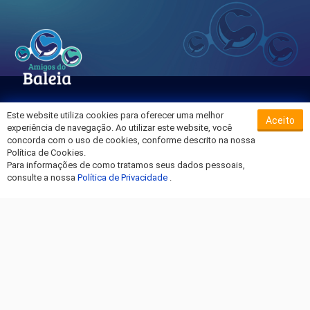
Este website utiliza cookies para oferecer uma melhor
Aceito
Sobre o Hospital da Baleia
experiência de navegação. Ao utilizar este website, você
Termos de Uso
concorda com o uso de cookies, conforme descrito na nossa
Política de Cookies.
Política de Privacidade
Para informações de como tratamos seus dados pessoais,
Entre em Contato
consulte a nossa
Política de Privacidade
.
Fique por dentro!