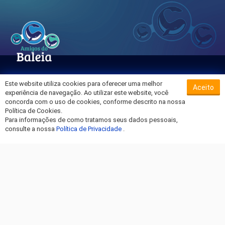
Este website utiliza cookies para oferecer uma melhor
Aceito
Sobre o Hospital da Baleia
experiência de navegação. Ao utilizar este website, você
Termos de Uso
concorda com o uso de cookies, conforme descrito na nossa
Política de Cookies.
Política de Privacidade
Para informações de como tratamos seus dados pessoais,
Entre em Contato
consulte a nossa
Política de Privacidade
.
Fique por dentro!